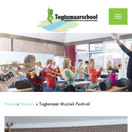
Menu
Home
»
Nieuws
»
Togtemaar Muziek Festival