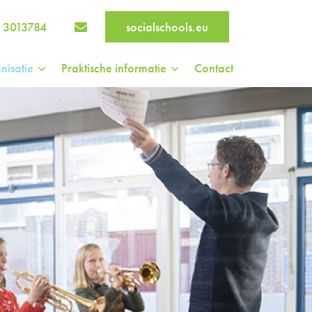
 3013784
socialschools.eu
nisatie
Praktische informatie
Contact