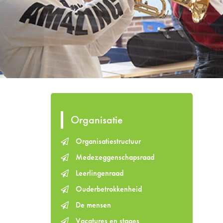
Organisatie
Organisatiestructuur
Medezeggenschapsraad
Leerlingenraad
Ouderbetrokkenheid
De mensen
Vacatures en stages