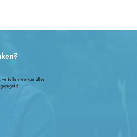
aken?
vertellen we van alles
 geregeld