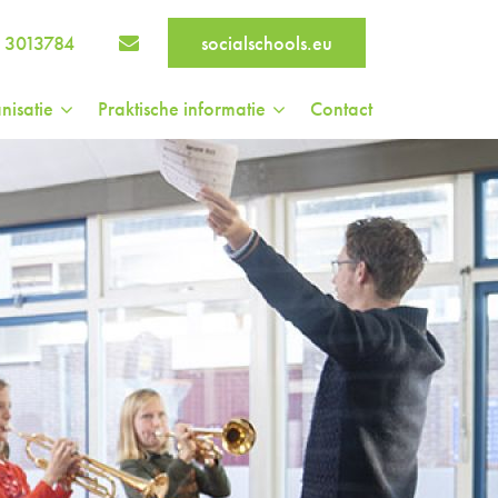
 3013784
socialschools.eu
nisatie
Praktische informatie
Contact