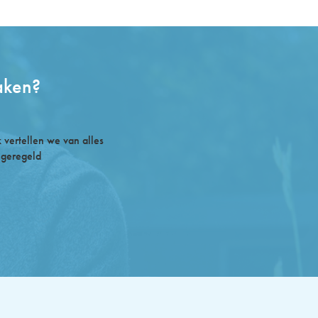
aken?
vertellen we van alles
 geregeld