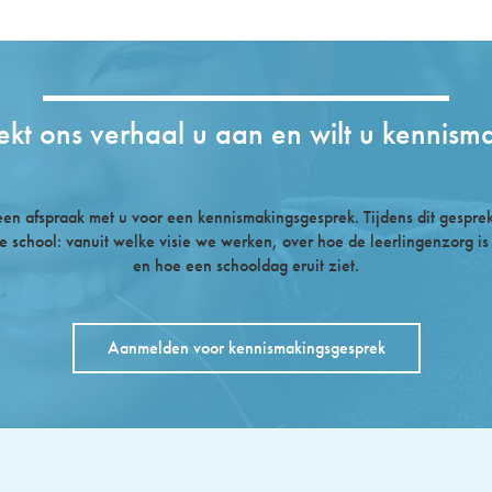
ekt ons verhaal u aan en wilt u kennism
n afspraak met u voor een kennismakingsgesprek. Tijdens dit gesprek 
e school: vanuit welke visie we werken, over hoe de leerlingenzorg is
en hoe een schooldag eruit ziet.
Aanmelden voor kennismakingsgesprek