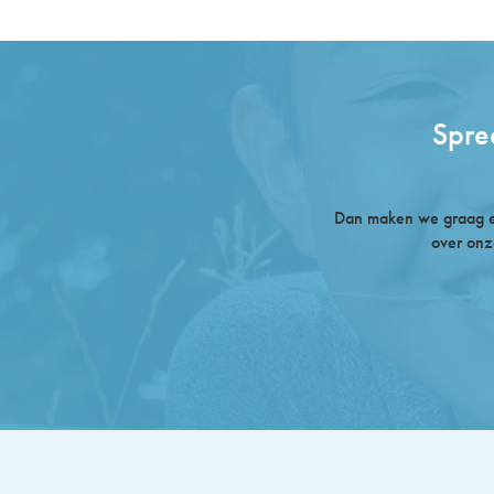
Spre
Dan maken we graag ee
over onz