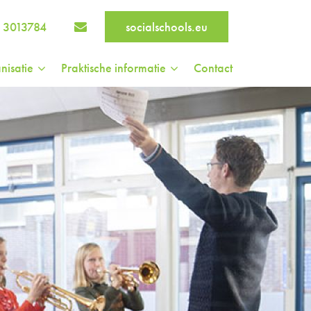
 3013784
socialschools.eu
nisatie
Praktische informatie
Contact