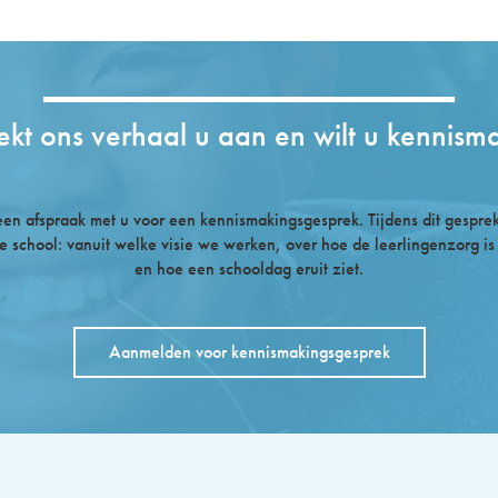
ekt ons verhaal u aan en wilt u kennism
n afspraak met u voor een kennismakingsgesprek. Tijdens dit gesprek 
e school: vanuit welke visie we werken, over hoe de leerlingenzorg is
en hoe een schooldag eruit ziet.
Aanmelden voor kennismakingsgesprek