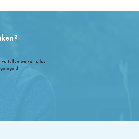
aken?
vertellen we van alles
 geregeld