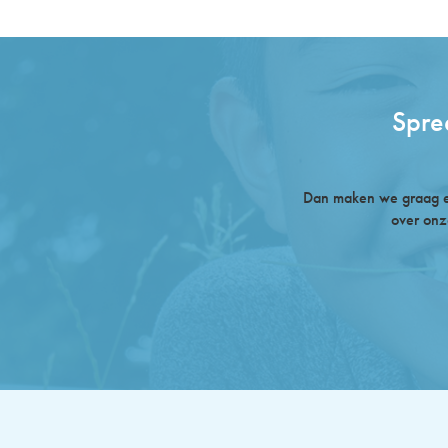
Spre
Dan maken we graag ee
over onz